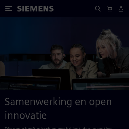
Siemens
Samenwerking en open
innovatie
Eén genie heeft misschien een briljant idee, maar tien