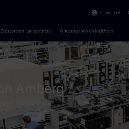
Region
|
NL
Ecosysteem van partners
Onderwerpen en inzichten
ny
Amberg
ion Amberg
s manufacture and develop