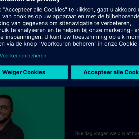
catures en carrières bij Siem
Elke dag vragen we ons af ho