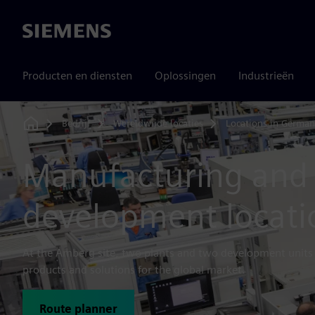
Siemens
Producten en diensten
Oplossingen
Industrieën
Bedrijf
Wereldwijde locaties
Locations in Germa
Home
Manufacturing and
development locat
At the Amberg site, two plants and two development unit
products and solutions for the global market.
Route planner