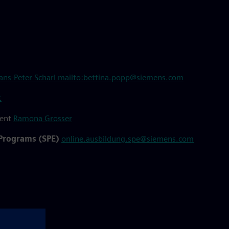
ans-Peter Scharl
mailto:bettina.popp@siemens.com
t
ment
Ramona Grosser
 Programs (SPE)
online.ausbildung.spe@siemens.com