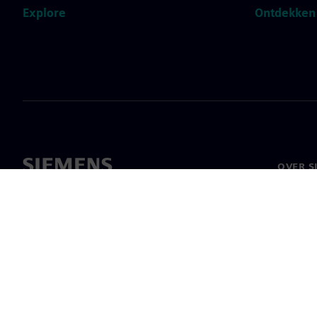
Explore
Ontdekken
OVER S
Over on
Leiders
Nieuws 