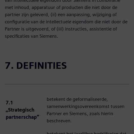
van intellectuele eigendom door Siemens in combinatie
met inhoud, apparatuur of producten die niet door de
partner zijn geleverd, (ii) een aanpassing, wijziging of
configuratie van de intellectuele eigendom die niet door de
Partner is uitgevoerd, of (iii) instructies, assistentie of
specificaties van Siemens.
7. DEFINITIES
betekent de geformaliseerde,
7.1
samenwerkingsovereenkomst tussen
„Strategisch
Partner en Siemens, zoals hierin
partnerschap”
beschreven.
betekent het jaarlijkse bedrijfsplan dat