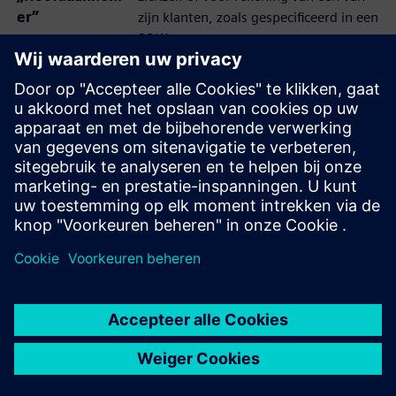
er”
zijn klanten, zoals gespecificeerd in een
SOW.
betekent de diensten die de
onderaannemer zal uitvoeren in
7.8 „Diensten”
overeenstemming met een
dienstenovereenkomst en een
werkoverzicht.