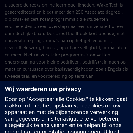
uitgebreide reeks online leermogelijkheden. Wake Tech is
geaccrediteerd en biedt meer dan 250 Associate-degree-,
diploma- en certificaatprogramma's die studenten
voorbereiden op een overstap naar een universiteit of een
onmiddellijke baan. De school biedt ook kortlopende, niet-
universitaire programma's aan op het gebied van IT,
gezondheidszorg, horeca, openbare veiligheid, ambachten
en meer. Niet-universitaire programma's omvatten
ondersteuning voor kleine bedrijven, bedrijfstrainingen op
maat en cursussen over basisvaardigheden, zoals Engels als
tweede taal, en voorbereiding op tests van
gelijkwaardigheid met middelbare school.
Wake Tech
Siemens Foundation lanceert Careers