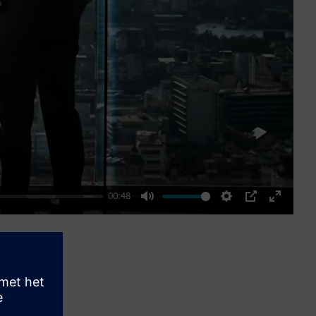
00:48
Mute
Settings
PIP
Enter
fullscre