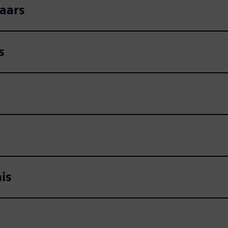
aars
s
is