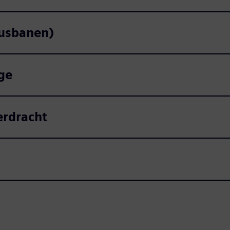
busbanen)
ge
erdracht