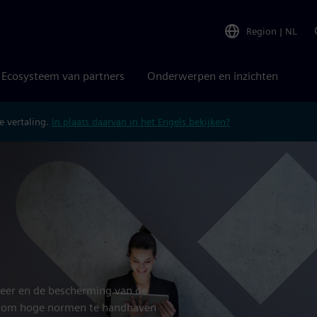
Region
|
NL
Ecosysteem van partners
Onderwerpen en inzichten
 vertaling.
In plaats daarvan in het Engels bekijken?
eer en de bescherming van de
en om hoge normen te handhaven