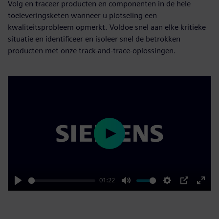
Volg en traceer producten en componenten in de hele
toeleveringsketen wanneer u plotseling een
kwaliteitsprobleem opmerkt. Voldoe snel aan elke kritieke
situatie en identificeer en isoleer snel de betrokken
producten met onze track-and-trace-oplossingen.
Play
01:22
Play
Mute
Settings
PIP
Enter
fulls