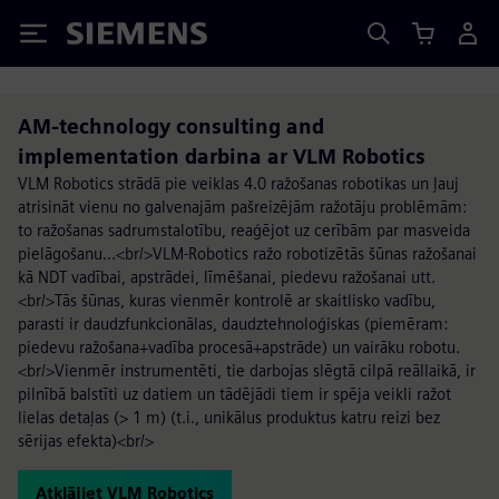
Siemens
AM-technology consulting and
implementation darbina ar VLM Robotics
VLM Robotics strādā pie veiklas 4.0 ražošanas robotikas un ļauj
atrisināt vienu no galvenajām pašreizējām ražotāju problēmām:
to ražošanas sadrumstalotību, reaģējot uz cerībām par masveida
pielāgošanu...<br/>VLM-Robotics ražo robotizētās šūnas ražošanai
kā NDT vadībai, apstrādei, līmēšanai, piedevu ražošanai utt.
<br/>Tās šūnas, kuras vienmēr kontrolē ar skaitlisko vadību,
parasti ir daudzfunkcionālas, daudztehnoloģiskas (piemēram:
piedevu ražošana+vadība procesā+apstrāde) un vairāku robotu.
<br/>Vienmēr instrumentēti, tie darbojas slēgtā cilpā reāllaikā, ir
pilnībā balstīti uz datiem un tādējādi tiem ir spēja veikli ražot
lielas detaļas (> 1 m) (t.i., unikālus produktus katru reizi bez
sērijas efekta)<br/>
Atklājiet VLM Robotics