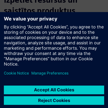
saistītos produktus
Papildu informācija un resursi
VLM-Robotics EFC Support Contract
Priekšnosacījumi