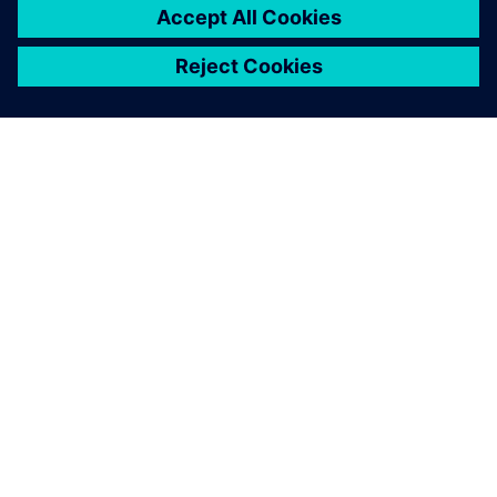
PAR SIEMENS
INFORMĀCIJA PAR UZŅĒMUMU
SAZINIETIES AR MUMS