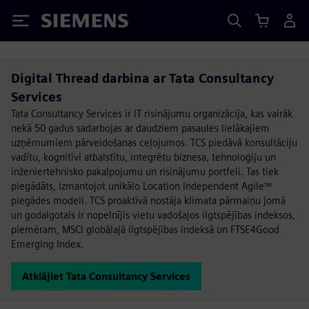
Siemens
Digital Thread darbina ar Tata Consultancy
Services
Tata Consultancy Services ir IT risinājumu organizācija, kas vairāk
nekā 50 gadus sadarbojas ar daudziem pasaules lielākajiem
uzņēmumiem pārveidošanas ceļojumos. TCS piedāvā konsultāciju
vadītu, kognitīvi atbalstītu, integrētu biznesa, tehnoloģiju un
inženiertehnisko pakalpojumu un risinājumu portfeli. Tas tiek
piegādāts, izmantojot unikālo Location Independent Agile™
piegādes modeli. TCS proaktīvā nostāja klimata pārmaiņu jomā
un godalgotais ir nopelnījis vietu vadošajos ilgtspējības indeksos,
piemēram, MSCI globālajā ilgtspējības indeksā un FTSE4Good
Emerging Index.
Atklājiet Tata Consultancy Services