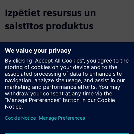
Izpētiet resursus un
saistītos produktus
Papildu informācija un resursi
More information
White Paper
Priekšnosacījumi
none