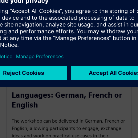
Languages: German, French or
English
The workshop can be delivered in German, French or
English, allowing participants to engage, exchange
ideas and work on practical use cases in their