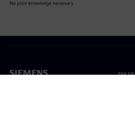
No prior knowledge necessary
PAR SI
Par mu
Vadība
Jaunumi