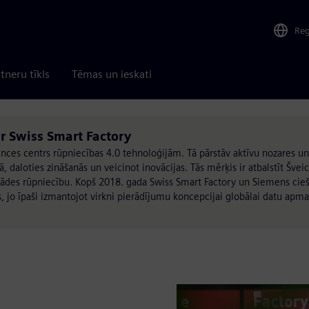
Re
tneru tīkls
Tēmas un ieskati
ar Swiss Smart Factory
nces centrs rūpniecības 4.0 tehnoloģijām. Tā pārstāv aktīvu nozares un
 daloties zināšanās un veicinot inovācijas. Tās mērķis ir atbalstīt Šveic
strādes rūpniecību. Kopš 2018. gada Swiss Smart Factory un Siemens cieš
s, jo īpaši izmantojot virkni pierādījumu koncepcijai globālai datu apma