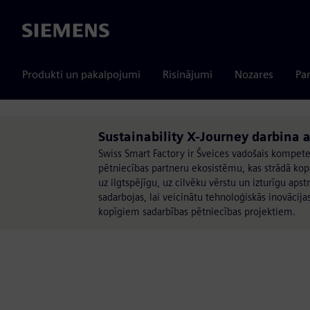
Siemens
Produkti un pakalpojumi
Risinājumi
Nozares
Par
Sustainability X-Journey darbina 
Swiss Smart Factory ir Šveices vadošais kompete
pētniecības partneru ekosistēmu, kas strādā kopā,
uz ilgtspējīgu, uz cilvēku vērstu un izturīgu ap
sadarbojas, lai veicinātu tehnoloģiskās inovācija
kopīgiem sadarbības pētniecības projektiem.