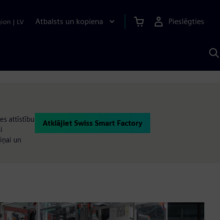
Atbalsts un kopiena
Pieslēgties
gion
|
LV
M
a
S
A
es attīstību
Atklājiet Swiss Smart Factory
i
iņai un