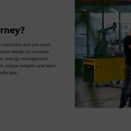
urney?
n solutions and use-cases
oduct design to complex
ion, energy management,
Get unique insights and learn
andscape.