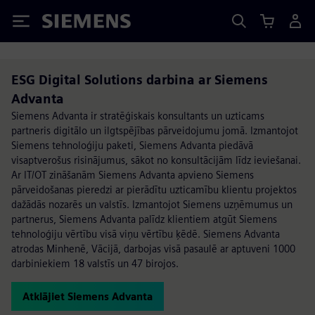
Siemens
ESG Digital Solutions darbina ar Siemens
Advanta
Siemens Advanta ir stratēģiskais konsultants un uzticams
partneris digitālo un ilgtspējības pārveidojumu jomā. Izmantojot
Siemens tehnoloģiju paketi, Siemens Advanta piedāvā
visaptverošus risinājumus, sākot no konsultācijām līdz ieviešanai.
Ar IT/OT zināšanām Siemens Advanta apvieno Siemens
pārveidošanas pieredzi ar pierādītu uzticamību klientu projektos
dažādās nozarēs un valstīs. Izmantojot Siemens uzņēmumus un
partnerus, Siemens Advanta palīdz klientiem atgūt Siemens
tehnoloģiju vērtību visā viņu vērtību ķēdē. Siemens Advanta
atrodas Minhenē, Vācijā, darbojas visā pasaulē ar aptuveni 1000
darbiniekiem 18 valstīs un 47 birojos.
Atklājiet Siemens Advanta