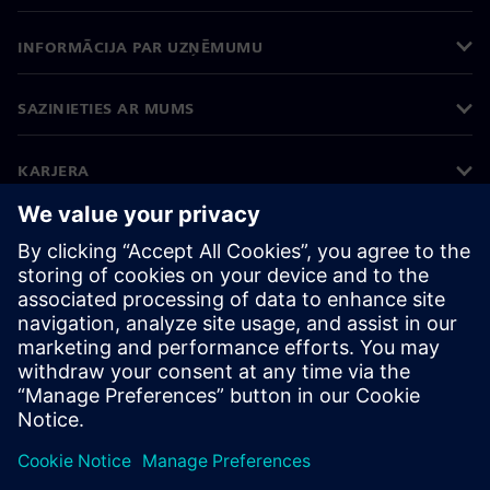
INFORMĀCIJA PAR UZŅĒMUMU
SAZINIETIES AR MUMS
KARJERA
©
Siemens
2026
Korporatīvā informācija
Privātuma politika
Sīkdatņu iestatījumi
Lietošanas noteikumi