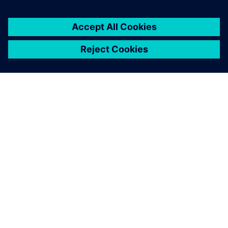
PAR SIEMENS
INFORMĀCIJA PAR UZŅĒMUMU
SAZINIETIES AR MUMS