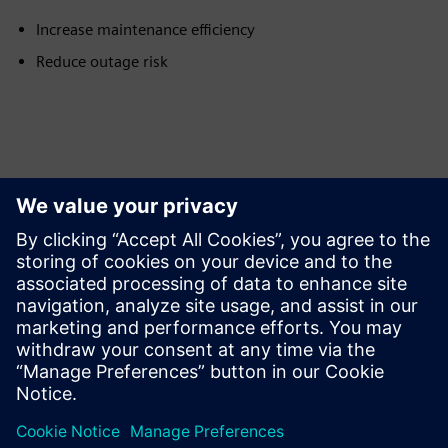
Increase maintenance efficiency
Reduce outage risk
Izpētiet resursus un
saistītos produktus
Papildu informācija un resursi
Case Study