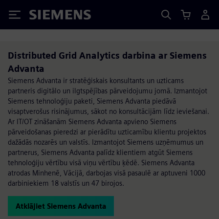
Siemens
Distributed Grid Analytics darbina ar Siemens
Advanta
Siemens Advanta ir stratēģiskais konsultants un uzticams
partneris digitālo un ilgtspējības pārveidojumu jomā. Izmantojot
Siemens tehnoloģiju paketi, Siemens Advanta piedāvā
visaptverošus risinājumus, sākot no konsultācijām līdz ieviešanai.
Ar IT/OT zināšanām Siemens Advanta apvieno Siemens
pārveidošanas pieredzi ar pierādītu uzticamību klientu projektos
dažādās nozarēs un valstīs. Izmantojot Siemens uzņēmumus un
partnerus, Siemens Advanta palīdz klientiem atgūt Siemens
tehnoloģiju vērtību visā viņu vērtību ķēdē. Siemens Advanta
atrodas Minhenē, Vācijā, darbojas visā pasaulē ar aptuveni 1000
darbiniekiem 18 valstīs un 47 birojos.
Atklājiet Siemens Advanta