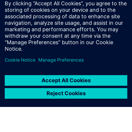
Whitepaper: Cyber Resilience Act
Priekšnosacījumi
none