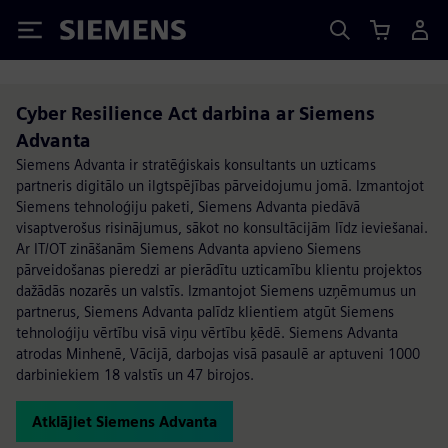
Siemens
Cyber Resilience Act darbina ar Siemens
Advanta
Siemens Advanta ir stratēģiskais konsultants un uzticams
partneris digitālo un ilgtspējības pārveidojumu jomā. Izmantojot
Siemens tehnoloģiju paketi, Siemens Advanta piedāvā
visaptverošus risinājumus, sākot no konsultācijām līdz ieviešanai.
Ar IT/OT zināšanām Siemens Advanta apvieno Siemens
pārveidošanas pieredzi ar pierādītu uzticamību klientu projektos
dažādās nozarēs un valstīs. Izmantojot Siemens uzņēmumus un
partnerus, Siemens Advanta palīdz klientiem atgūt Siemens
tehnoloģiju vērtību visā viņu vērtību ķēdē. Siemens Advanta
atrodas Minhenē, Vācijā, darbojas visā pasaulē ar aptuveni 1000
darbiniekiem 18 valstīs un 47 birojos.
Atklājiet Siemens Advanta