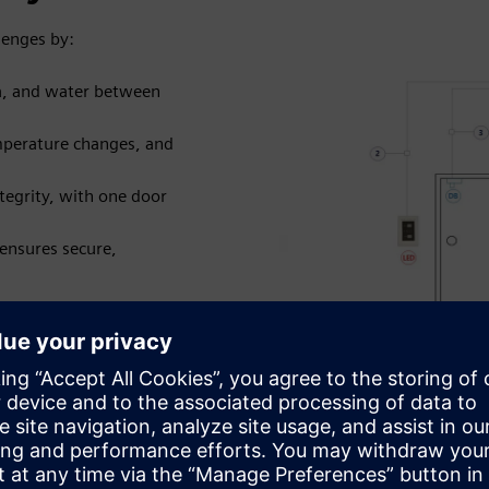
lenges by:
ia, and water between
mperature changes, and
ntegrity, with one door
ensures secure,
an and controlled spaces,
ween different