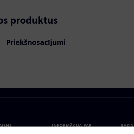
tos produktus
Priekšnosacījumi
EMENS
INFORMĀCIJA PAR
SAZIN
UZŅĒMUMU