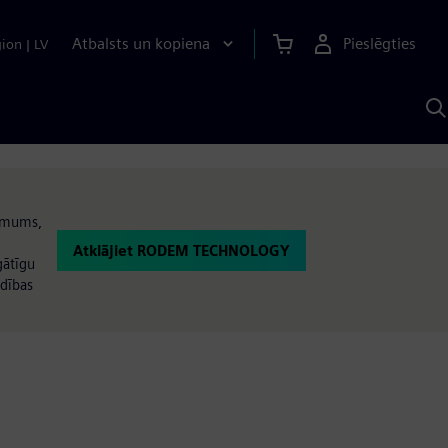
Atbalsts un kopiena
Pieslēgties
gion
|
LV
M
a
S
A
ņēmums,
Atklājiet RODEM TECHNOLOGY
gātīgu
adības