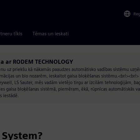
Re
tneru tīkls
Tēmas un ieskati
ina ar RODEM TECHNOLOGY
cienu uz priekšu kā nākamās paaudzes automātisko vadības sistēmu uz
rmācijas un bio nozarēm, ieskaitot gaisa bloķēšanas sistēmu.<br/><br/>
ywell, LS Sauter, mēs vadām vietējo tirgu ar izcilām tehnoloģijām, ba
mies gaisa bloķēšanas sistēmā, piemēram, ēkā, rūpnīcas automātiskās v
s iestādē.
 System?