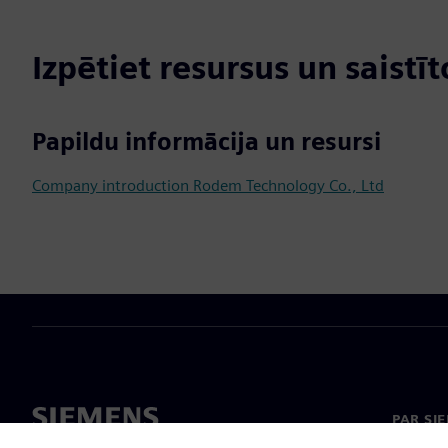
Izpētiet resursus un saistī
Papildu informācija un resursi
Company introduction Rodem Technology Co., Ltd
PAR SI