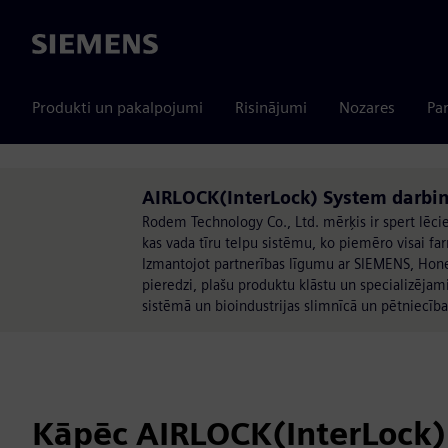
Siemens
Produkti un pakalpojumi
Risinājumi
Nozares
Par
AIRLOCK(InterLock) System darb
Rodem Technology Co., Ltd. mērķis ir spert lē
kas vada tīru telpu sistēmu, ko piemēro visai fa
Izmantojot partnerības līgumu ar SIEMENS, Hone
pieredzi, plašu produktu klāstu un specializēja
sistēmā un bioindustrijas slimnīcā un pētniecība
Kāpēc AIRLOCK(InterLock)