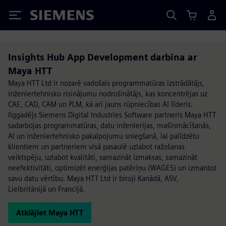
Siemens
Insights Hub App Development darbina ar
Maya HTT
Maya HTT Ltd ir nozarē vadošais programmatūras izstrādātājs,
inženiertehnisko risinājumu nodrošinātājs, kas koncentrējas uz
CAE, CAD, CAM un PLM, kā arī jauns rūpniecības AI līderis.
Ilggadējs Siemens Digital Industries Software partneris Maya HTT
sadarbojas programmatūras, datu inženierijas, mašīnmācīšanās,
AI un inženiertehnisko pakalpojumu sniegšanā, lai palīdzētu
klientiem un partneriem visā pasaulē uzlabot ražošanas
veiktspēju, uzlabot kvalitāti, samazināt izmaksas, samazināt
neefektivitāti, optimizēt enerģijas patēriņu (WAGES) un izmantot
savu datu vērtību. Maya HTT Ltd ir biroji Kanādā, ASV,
Lielbritānijā un Francijā.
Atklājiet Maya HTT