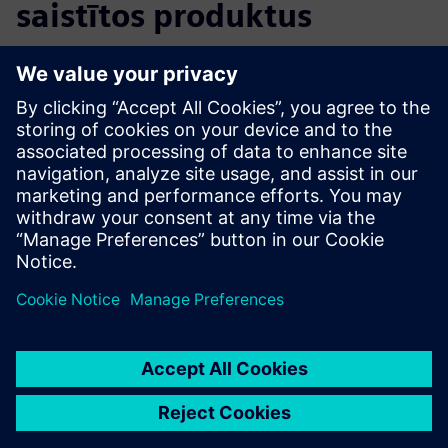
saistītos produktus
Papildu informācija un resursi
More information
Priekšnosacījumi
None