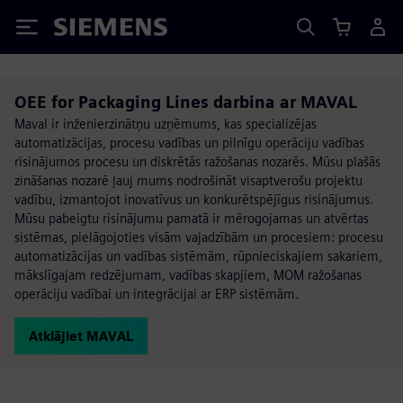
Siemens
OEE for Packaging Lines darbina ar MAVAL
Maval ir inženierzinātņu uzņēmums, kas specializējas
automatizācijas, procesu vadības un pilnīgu operāciju vadības
risinājumos procesu un diskrētās ražošanas nozarēs. Mūsu plašās
zināšanas nozarē ļauj mums nodrošināt visaptverošu projektu
vadību, izmantojot inovatīvus un konkurētspējīgus risinājumus.
Mūsu pabeigtu risinājumu pamatā ir mērogojamas un atvērtas
sistēmas, pielāgojoties visām vajadzībām un procesiem: procesu
automatizācijas un vadības sistēmām, rūpnieciskajiem sakariem,
mākslīgajam redzējumam, vadības skapjiem, MOM ražošanas
operāciju vadībai un integrācijai ar ERP sistēmām.
Atklājiet MAVAL