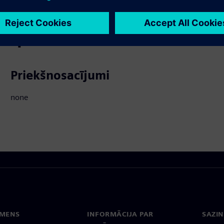
tos produktus
Priekšnosacījumi
none
EMENS
INFORMĀCIJA PAR
SAZIN