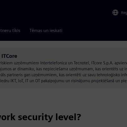
Re
tneru tīkls
Tēmas un ieskati
 ITCore
uriskiem uzņēmumiem Intertelefonica un Tecnotel, ITcore S.p.A. apvie
lpojumos ar dinamiku, kas nepieciešama uzņēmumam, kas orientēts uz i
āls partneris gan uzņēmumiem, kas orientēti uz savu tehnoloģisko infra
biedru IKT, IoT, IT un OT pakalpojumu un risinājumu projektēšanā un pi
rk security level?