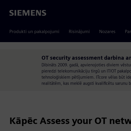
Siemens
Produkti un pakalpojumi
Risinājumi
Nozares
Par
OT security assessment darbina ar
Dibināts 2009. gadā, apvienojoties diviem vēst
pieredzi telekomunikāciju tirgū un IT/OT paka
tehnoloģiskiem pētījumiem. ITcore vēlas būt ide
realitātēm, kas meklē augsti kvalificētu sarunu 
Kāpēc Assess your OT netwo