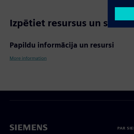
Izpētiet resursus un saistī
Papildu informācija un resursi
More information
PAR SI