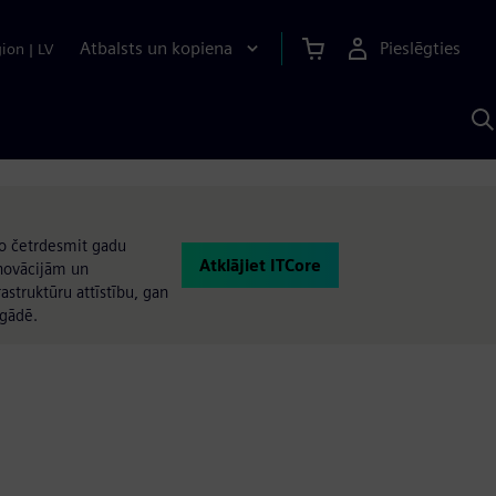
Atbalsts un kopiena
Pieslēgties
gion
|
LV
M
a
S
A
no četrdesmit gadu
Atklājiet ITCore
novācijām un
struktūru attīstību, gan
egādē.