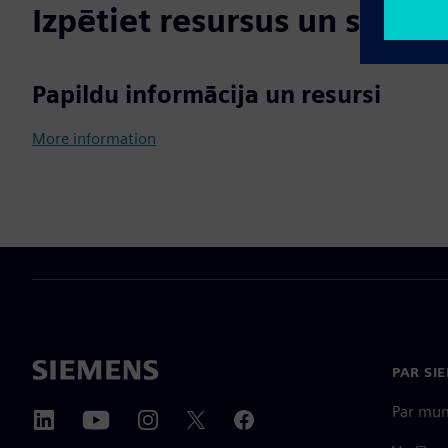
Izpētiet resursus un saistī
Papildu informācija un resursi
More information
PAR SI
Par mu