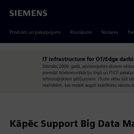
Siemens
Produkti un pakalpojumi
Risinājumi
Nozares
Par
IT infrastructure for OT/Edge darb
Dibināts 2009. gadā, apvienojoties diviem vēst
pieredzi telekomunikāciju tirgū un IT/OT paka
tehnoloģiskiem pētījumiem. ITcore vēlas būt ide
realitātēm, kas meklē augsti kvalificētu sarunu 
Kāpēc Support Big Data M