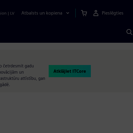
Atbalsts un kopiena
Pieslēgties
gion
|
LV
M
a
S
A
no četrdesmit gadu
Atklājiet ITCore
novācijām un
struktūru attīstību, gan
egādē.