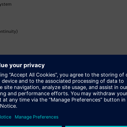
system
ntinuity)
uction data, historian and management views trough high
ery Plan