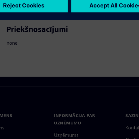
tos produktus
Priekšnosacījumi
none
EMENS
INFORMĀCIJA PAR
SAZIN
UZŅĒMUMU
ms
Konta
Uzņēmums