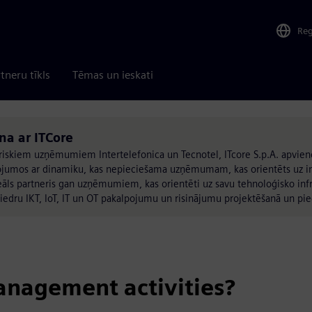
Re
tneru tīkls
Tēmas un ieskati
ina ar ITCore
uriskiem uzņēmumiem Intertelefonica un Tecnotel, ITcore S.p.A. apvie
lpojumos ar dinamiku, kas nepieciešama uzņēmumam, kas orientēts uz i
āls partneris gan uzņēmumiem, kas orientēti uz savu tehnoloģisko infra
biedru IKT, IoT, IT un OT pakalpojumu un risinājumu projektēšanā un pi
anagement activities?