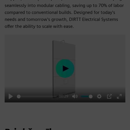
seamlessly into modular cabling, saving up to 70% of labor
compared to conventional builds. Designed for today’s
needs and tomorrow’s growth, DIRTT Electrical Systems
offer the ability to scale with ease.
Play
00:29
Play
Mute
Settings
PIP
Enter
fulls