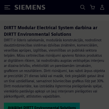
Siemens
DIRTT Modular Electrical System darbina ar
DIRTT Environmental Solutions
DIRTT ir līderis saliekamās, modulārās konstrukcijās, nodrošinot
daudztirdzniecības sistēmas dzīvības zinātnēm, komerciālām,
veselības aprūpes, izglītības, viesmīlības un publiskā sektora
telpām. Mūsu celtniecības risinājumi apvieno fiziskos produktus
ar digitāliem rīkiem, lai nodrošinātu augstas veiktspējas interjeru
ar dizaina brīvību, efektivitāti un paredzamām izmaksām,
grafikiem un rezultātiem. Dirtt risinājumi, kas ražoti ārpus objekta
ar precizitāti 21 dienas laikā vai mazāk, tiek piegādāti gatavi ātrai
un tīrai uzstādīšanai, samazinot būvniecības grafikus līdz pat 30%.
Dirtt modularitāte, kas izstrādāta ilgtermiņa pielāgošanās spējai,
vienkāršo pastāvīgo apkopi un ļauj interjeram pielāgoties vai
pārkonfigurēt, attīstoties vajadzībām.
Atklājiet DIRTT Environmental Solutions