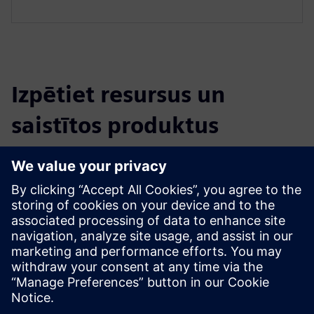
Izpētiet resursus un
saistītos produktus
Papildu informācija un resursi
DIRTT Modular Electrical Brochure
Explore Electrical Systems on DIRTT.com
Priekšnosacījumi