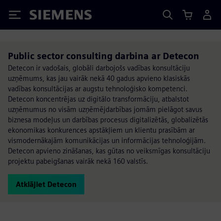
Siemens
Public sector consulting darbina ar Detecon
Detecon ir vadošais, globāli darbojošs vadības konsultāciju
uzņēmums, kas jau vairāk nekā 40 gadus apvieno klasiskās
vadības konsultācijas ar augstu tehnoloģisko kompetenci.
Detecon koncentrējas uz digitālo transformāciju, atbalstot
uzņēmumus no visām uzņēmējdarbības jomām pielāgot savus
biznesa modeļus un darbības procesus digitalizētās, globalizētās
ekonomikas konkurences apstākļiem un klientu prasībām ar
vismodernākajām komunikācijas un informācijas tehnoloģijām.
Detecon apvieno zināšanas, kas gūtas no veiksmīgas konsultāciju
projektu pabeigšanas vairāk nekā 160 valstīs.
Atklājiet Detecon