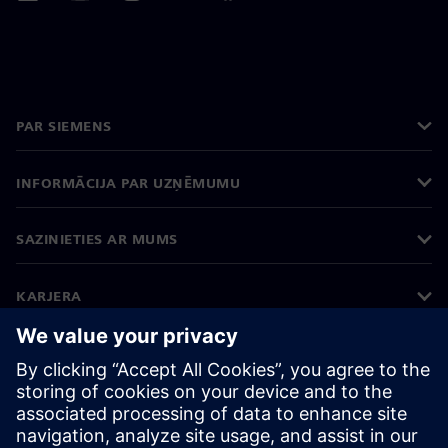
PAR SIEMENS
INFORMĀCIJA PAR UZŅĒMUMU
SAZINIETIES AR MUMS
KARJERA
©
Siemens
2026
Korporatīvā informācija