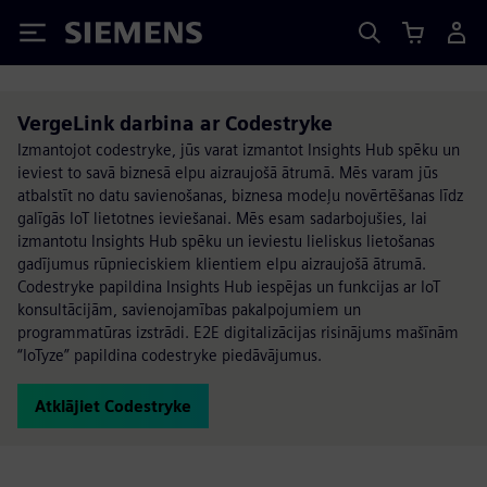
Siemens
VergeLink darbina ar Codestryke
Izmantojot codestryke, jūs varat izmantot Insights Hub spēku un
ieviest to savā biznesā elpu aizraujošā ātrumā. Mēs varam jūs
atbalstīt no datu savienošanas, biznesa modeļu novērtēšanas līdz
galīgās IoT lietotnes ieviešanai. Mēs esam sadarbojušies, lai
izmantotu Insights Hub spēku un ieviestu lieliskus lietošanas
gadījumus rūpnieciskiem klientiem elpu aizraujošā ātrumā.
Codestryke papildina Insights Hub iespējas un funkcijas ar IoT
konsultācijām, savienojamības pakalpojumiem un
programmatūras izstrādi. E2E digitalizācijas risinājums mašīnām
“IoTyze” papildina codestryke piedāvājumus.
Atklājiet Codestryke