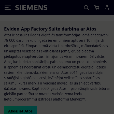
Siemens
Eviden App Factory Suite darbina ar Atos
Atos ir pasaules līderis digitālās transformācijas jomā ar aptuveni
78 000 darbinieku un gada ieņēmumiem aptuveni 10 miljardi
eiro apmērā. Eiropas pirmā vieta kiberdrošības, mākoņdatošanas
un augstas veiktspējas skaitļošanas jomā, grupa piedāvā
pielāgotus visaptverošus risinājumus visām nozarēm 68 valstīs.
Atos, kas ir dekarbonizācijas pakalpojumu un produktu pionieris,
ir apņēmies nodrošināt drošu un dekarbonizētu digitālo līdzekli
saviem klientiem.<br/>Siemens un Atos 2011. gadā izveidoja
stratēģisko globālo aliansi, iezīmējot veiksmīgas sadarbības
sākumu, kuras mērķis ir veicināt inovācijas un sniegt vērtību
dažādās nozarēs. Kopš 2020. gada Atos ir paplašinājis sadarbību ar
globālo partnerību ar nozares vadošo zema koda
lietojumprogrammu izstrādes platformu Mendix™.
Atklājiet Atos