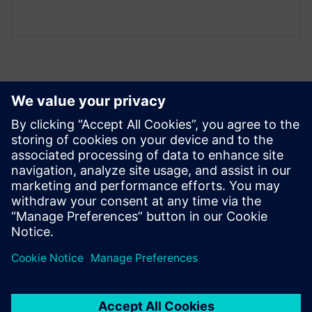
Izpētiet resursus un
saistītos produktus
Priekšnosacījumi