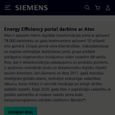
Siemens
Energy Efficiency portal darbina ar Atos
Atos ir pasaules līderis digitālās transformācijas jomā ar aptuveni
78 000 darbinieku un gada ieņēmumiem aptuveni 10 miljardi
eiro apmērā. Eiropas pirmā vieta kiberdrošības, mākoņdatošanas
un augstas veiktspējas skaitļošanas jomā, grupa piedāvā
pielāgotus visaptverošus risinājumus visām nozarēm 68 valstīs.
Atos, kas ir dekarbonizācijas pakalpojumu un produktu pionieris,
ir apņēmies nodrošināt drošu un dekarbonizētu digitālo līdzekli
saviem klientiem.<br/>Siemens un Atos 2011. gadā izveidoja
stratēģisko globālo aliansi, iezīmējot veiksmīgas sadarbības
sākumu, kuras mērķis ir veicināt inovācijas un sniegt vērtību
dažādās nozarēs. Kopš 2020. gada Atos ir paplašinājis sadarbību ar
globālo partnerību ar nozares vadošo zema koda
lietojumprogrammu izstrādes platformu Mendix™.
Atklājiet Atos