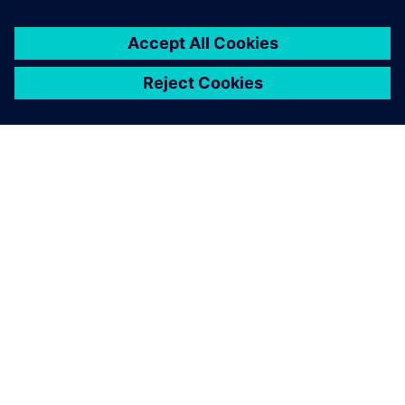
PAR SIEMENS
INFORMĀCIJA PAR UZŅĒMUMU
SAZINIETIES AR MUMS