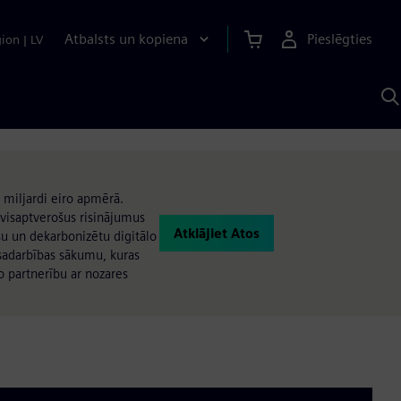
Atbalsts un kopiena
Pieslēgties
gion
|
LV
M
a
S
A
 miljardi eiro apmērā.
 visaptverošus risinājumus
Atklājiet Atos
šu un dekarbonizētu digitālo
 sadarbības sākumu, kuras
o partnerību ar nozares