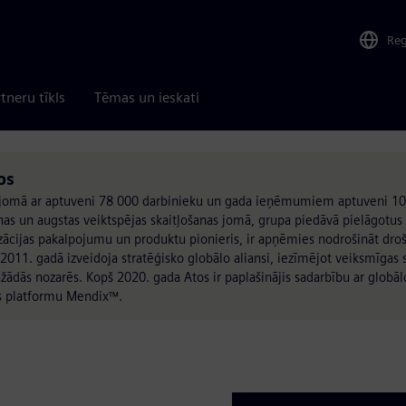
Re
tneru tīkls
Tēmas un ieskati
os
jas jomā ar aptuveni 78 000 darbinieku un gada ieņēmumiem aptuveni 10
as un augstas veiktspējas skaitļošanas jomā, grupa piedāvā pielāgotus
izācijas pakalpojumu un produktu pionieris, ir apņēmies nodrošināt dro
2011. gadā izveidoja stratēģisko globālo aliansi, iezīmējot veiksmīgas
ažādās nozarēs. Kopš 2020. gada Atos ir paplašinājis sadarbību ar globāl
s platformu Mendix™.