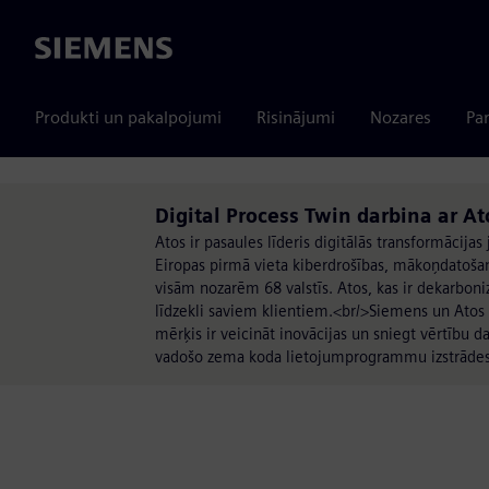
Siemens
Produkti un pakalpojumi
Risinājumi
Nozares
Par
Digital Process Twin darbina ar At
Atos ir pasaules līderis digitālās transformāci
Eiropas pirmā vieta kiberdrošības, mākoņdatošan
visām nozarēm 68 valstīs. Atos, kas ir dekarbon
līdzekli saviem klientiem.<br/>Siemens un Atos 
mērķis ir veicināt inovācijas un sniegt vērtību d
vadošo zema koda lietojumprogrammu izstrāde