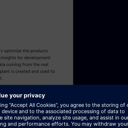
rs optimize the products
 insights for development
ata coming from the real
plant is created and used to
t.