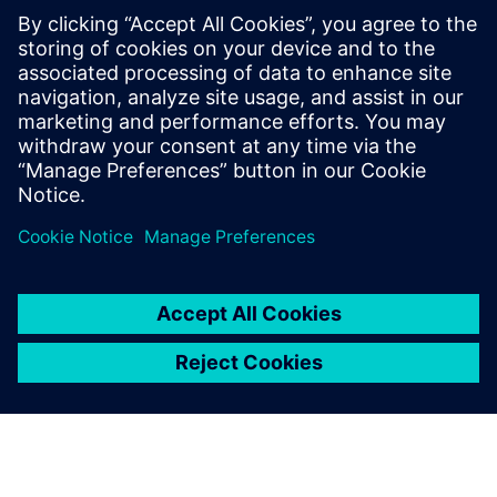
Demo link
More information
Priekšnosacījumi
none