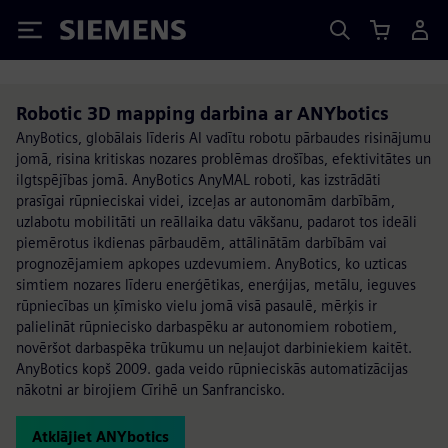
Siemens
Robotic 3D mapping darbina ar ANYbotics
AnyBotics, globālais līderis AI vadītu robotu pārbaudes risinājumu
jomā, risina kritiskas nozares problēmas drošības, efektivitātes un
ilgtspējības jomā. AnyBotics AnyMAL roboti, kas izstrādāti
prasīgai rūpnieciskai videi, izceļas ar autonomām darbībām,
uzlabotu mobilitāti un reāllaika datu vākšanu, padarot tos ideāli
piemērotus ikdienas pārbaudēm, attālinātām darbībām vai
prognozējamiem apkopes uzdevumiem. AnyBotics, ko uzticas
simtiem nozares līderu enerģētikas, enerģijas, metālu, ieguves
rūpniecības un ķīmisko vielu jomā visā pasaulē, mērķis ir
palielināt rūpniecisko darbaspēku ar autonomiem robotiem,
novēršot darbaspēka trūkumu un neļaujot darbiniekiem kaitēt.
AnyBotics kopš 2009. gada veido rūpnieciskās automatizācijas
nākotni ar birojiem Cīrihē un Sanfrancisko.
Atklājiet ANYbotics