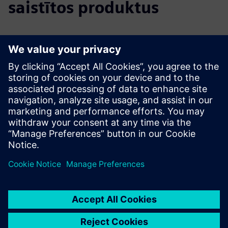
saistītos produktus
Papildu informācija un resursi
Learn more
Demo Link
Priekšnosacījumi
Enthusiasm and an openness to new technologies.