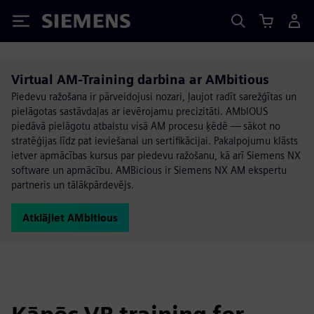
Siemens
Virtual AM-Training darbina ar AMbitious
Piedevu ražošana ir pārveidojusi nozari, ļaujot radīt sarežģītas un
pielāgotas sastāvdaļas ar ievērojamu precizitāti. AMbIOUS
piedāvā pielāgotu atbalstu visā AM procesu ķēdē — sākot no
stratēģijas līdz pat ieviešanai un sertifikācijai. Pakalpojumu klāsts
ietver apmācības kursus par piedevu ražošanu, kā arī Siemens NX
software un apmācību. AMBicious ir Siemens NX AM ekspertu
partneris un tālākpārdevējs.
Atklājiet AMbitious