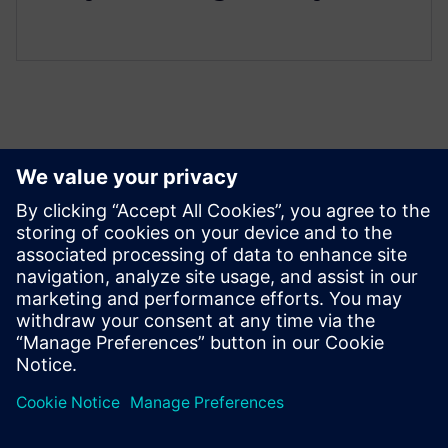
Izpētiet resursus un
saistītos produktus
Priekšnosacījumi
VCS has to be installed on the controller