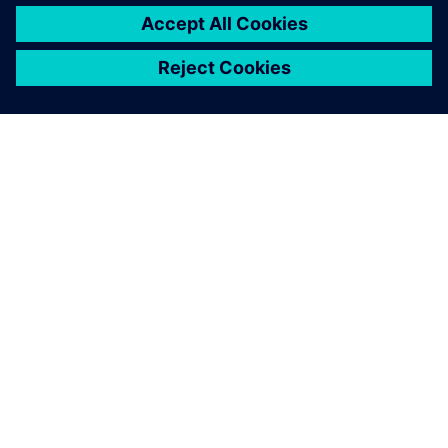
PAR SIEMENS
INFORMĀCIJA PAR UZŅĒMUMU
SAZINIETIES AR MUMS