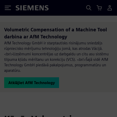
Siemens
Volumetric Compensation of a Machine Tool
darbina ar AfM Technology
AfM Technology GmbH ir starptautisks risinājumu sniedzējs
rūpniecisko mērījumu tehnoloģiju jomā, kas atrodas Vācijā.
<br/>Uzņēmumi koncentrējas uz darbgaldu un citu asu sistēmu
tilpuma kļūdu mērīšanu un korekciju (VCS). <br/>Šajā vidē AfM
Technology GmbH piedāvā pakalpojumus, programmatūru un
aparatūru.
Atklājiet AfM Technology