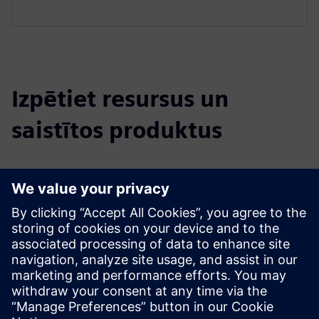
Izpētiet resursus un
saistītos produktus
Papildu informācija un resursi
Data Sheet: Abeeway - Smart Badge
Website: Abeeway - Smart Badge
Priekšnosacījumi
Lorawan infrastructure