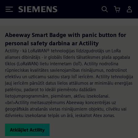
Siemens
Abeeway Smart Badge with panic button for
personal safety darbina ar Actility
Actility - kā LoRaWAN® tehnoloģijas līdzizgudrotājs un LoRa
alianses dibinātājs - ir globāls līderis tālsatiksmes plaša apgabala
tīklos (LoRaWAN) lietu internetam (IoT). Actility nodrošina
rūpnieciskas kvalitātes savienojamības risinājumus, nodrošinot
efektīvu un uzticamu saziņu starp IoT ierīcēm. Actility tehnoloģija
ļauj ierīcēm pārsūtīt datus lielos attālumos ar minimālu enerģijas
patēriņu, padarot to ideāli piemērotu dažādām
lietojumprogrammām, piemēram, aktīvu izsekošanai.
<br/>Actility meitasuzņēmums Abeeway koncentrējas uz
ģeogrāfiskās atrašanās vietas risinājumiem objektu, cilvēku vai
dzīvnieku izsekošanai telpās un ārā, ieskaitot Atex zonas.
Atklājiet Actility