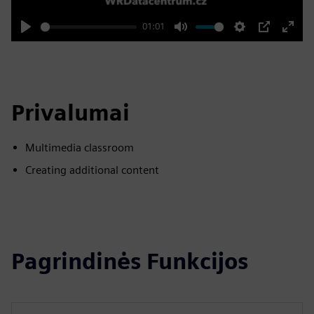
01:01
Play
Mute
Settings
PIP
Enter
fulls
Privalumai
Multimedia classroom
Creating additional content
Pagrindinės Funkcijos