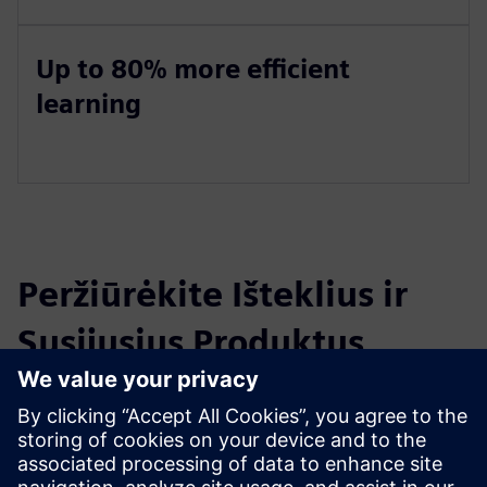
Up to 80% more efficient
learning
Peržiūrėkite Išteklius ir
Susijusius Produktus
Papildoma Informacija ir Ištekliai
Educational courses in VR