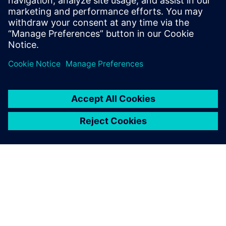
Išankstinės sąlygos