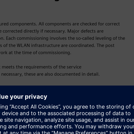
gured components. All components are checked for correct
corrected directly if necessary. Major defects are
 Each commissioning involves the so-called leveling of the
s of the WLAN infrastructure are coordinated. The post
ork at the time of commissioning.
t meets the requirements of the service
 necessary, these are also documented in detail.
oven steps. It includes the phases of preparation, technical
uation and post-processing.