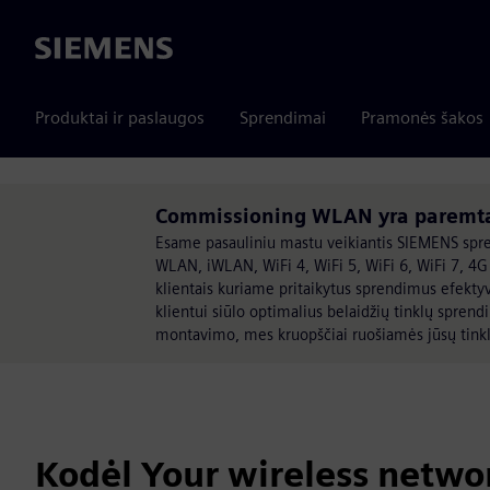
Siemens
Produktai ir paslaugos
Sprendimai
Pramonės šakos
Commissioning WLAN yra paremta
Esame pasauliniu mastu veikiantis SIEMENS spren
WLAN, iWLAN, WiFi 4, WiFi 5, WiFi 6, WiFi 7, 4G
klientais kuriame pritaikytus sprendimus efek
klientui siūlo optimalius belaidžių tinklų spren
montavimo, mes kruopščiai ruošiamės jūsų tinkl
Kodėl Your wireless netwo