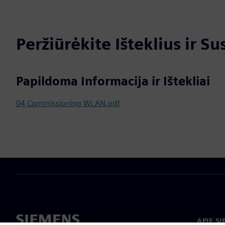
Peržiūrėkite Išteklius ir S
Papildoma Informacija ir Ištekliai
04 Commissioning WLAN.pdf
APIE S