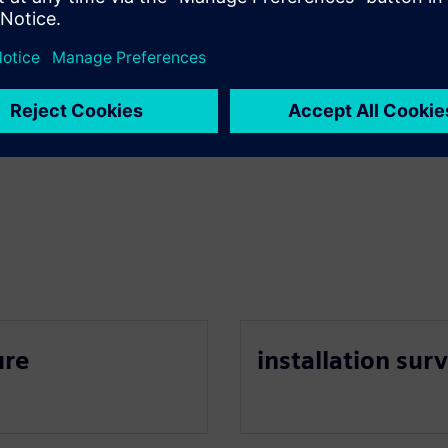
ure
installation sur