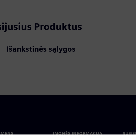
usijusius Produktus
Išankstinės sąlygos
IEMENS
ĮMONĖS INFORMACIJA
SUSIS