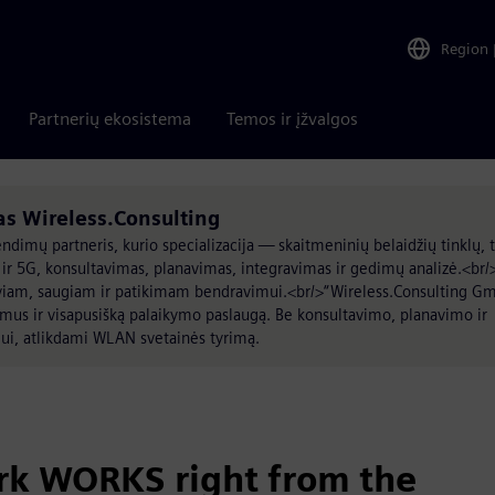
Region
Partnerių ekosistema
Temos ir įžvalgos
s Wireless.Consulting
dimų partneris, kurio specializacija — skaitmeninių belaidžių tinklų, t
 ir 5G, konsultavimas, planavimas, integravimas ir gedimų analizė.<br/
tyviam, saugiam ir patikimam bendravimui.<br/>“Wireless.Consulting G
dimus ir visapusišką palaikymo paslaugą. Be konsultavimo, planavimo ir
ui, atlikdami WLAN svetainės tyrimą.
rk WORKS right from the