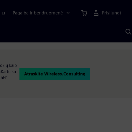
Pagalba ir bendruomenė
Prisijungti
|
LT
P
n
S
D
okių kaip
>Kartu su
Atraskite Wireless.Consulting
mbH”