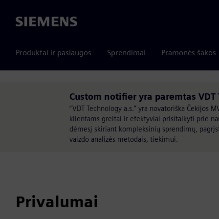
Siemens
Produktai ir paslaugos
Sprendimai
Pramonės šakos
Custom notifier yra paremtas VDT
“VDT Technology a.s.” yra novatoriška Čekijos MV
klientams greitai ir efektyviai prisitaikyti prie 
dėmesį skiriant kompleksinių sprendimų, pagrįst
vaizdo analizės metodais, tiekimui.
Privalumai