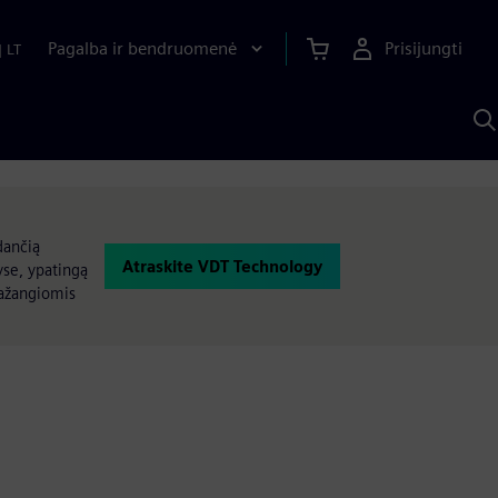
Pagalba ir bendruomenė
Prisijungti
|
LT
P
n
S
D
dančią
Atraskite VDT Technology
tyse, ypatingą
pažangiomis