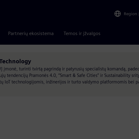
Region
Partnerių ekosistema
Temos ir įžvalgos
 Technology
Į įmonė, turinti tvirtą pagrindą ir patyrusių specialistų komandą, pade
naujų tendencijų Pramonės 4.0, “Smart & Safe Cities” ir Sustainability sri
ų IoT technologijomis, inžinerijos ir turto valdymo platformomis bei 