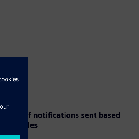
List of notifications sent based
on rules