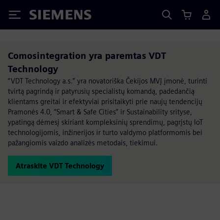
Siemens
Comosintegration yra paremtas VDT
Technology
“VDT Technology a.s.” yra novatoriška Čekijos MVĮ įmonė, turinti
tvirtą pagrindą ir patyrusių specialistų komandą, padedančią
klientams greitai ir efektyviai prisitaikyti prie naujų tendencijų
Pramonės 4.0, “Smart & Safe Cities” ir Sustainability srityse,
ypatingą dėmesį skiriant kompleksinių sprendimų, pagrįstų IoT
technologijomis, inžinerijos ir turto valdymo platformomis bei
pažangiomis vaizdo analizės metodais, tiekimui.
Atraskite VDT Technology