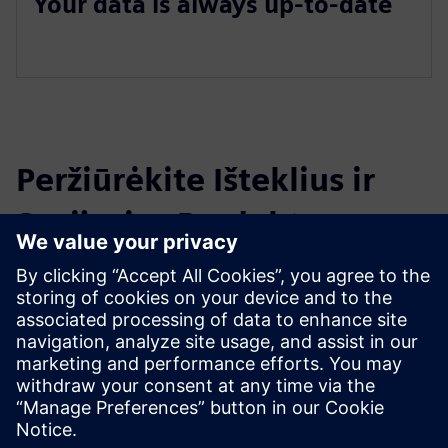
Your data is always up-to-date
Peržiūrėkite Išteklius ir
Susijusius Produktus
Išankstinės sąlygos
MindAcces IoT Value Plan (Small/Medium/Large)
Comos CIS:15333 license
Comos CIS:15301 license