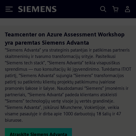
Siemens
Teamcenter on Azure Assessment Workshop
yra paremtas Siemens Advanta
“Siemens Advanta” yra strateginis patarėjas ir patikimas partneris
skaitmeninių ir tvarumo transformacijų srityje. Pasitelkusi
“Siemens tech stack”, “Siemens Advanta” teikia visapusiškus
sprendimus — nuo konsultacijų iki įgyvendinimo. Turėdama IT/OT
patirtį, “Siemens Advanta” sujungia “Siemens” transformacijos
patirtį su patikrintu klientų projektų patikimumu įvairiose
pramonės šakose ir šalyse. Naudodamasi “Siemens” įmonėmis ir
partneriais, “Siemens Advanta” padeda klientams atskleisti
“Siemens” technologijų vertę visoje jų vertės grandinėje.
“Siemens Advanta”, įsikūrusi Miunchene, Vokietijoje, veikia
visame pasaulyje ir dirba apie 1000 darbuotojų 18 šalių ir 47
biuruose.
Atraskite Siemens Advanta