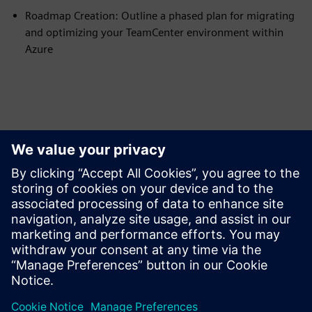
Roadmap Creation: Outline a phased plan for migrating
and optimizing your TeamCenter environment within
Azure
Peržiūrėkite Išteklius ir
Susijusius Produktus
Išankstinės sąlygos
none