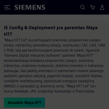
Siemens
IE Config & Deployment yra paremtas Maya
HTT
“Maya HTT Ltd” yra pirmaujanti pramonės programinės įrangos
kūrėja, inžinerinių sprendimų teikėja, orientuota į CAE, CAD, CAM
ir PLM, taip pat besiformuojanti pramonės AI lyderė. Ilgametė
“Siemens Digital Industries Software” partnerė “Maya HTT”
bendradarbiauja teikdama programinės įrangos, duomenų
inžinerijos, mašininio mokymosi, dirbtinio intelekto ir inžinerijos
paslaugas, kad padėtų klientams ir partneriams visame pasaulyje
padidinti gamybos našumą, pagerinti kokybę, sumažinti išlaidas,
sumažinti neefektyvumą, optimizuoti energijos naudojimą
(WAGE) ir panaudoti jų duomenų vertę. “Maya HTT Ltd” turi
biurus Kanadoje, JAV, Jungtinėje Karalystėje ir Prancūzijoje.
Atraskite Maya HTT