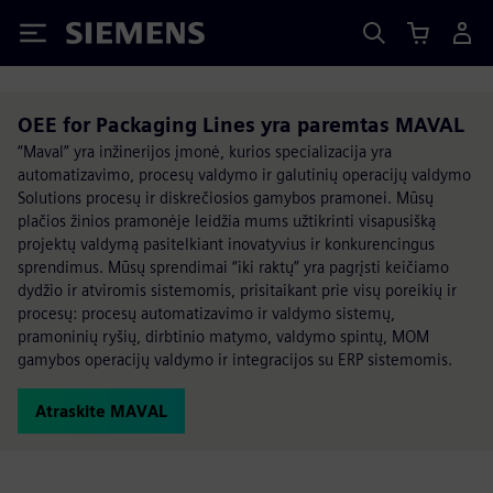
Siemens
OEE for Packaging Lines yra paremtas MAVAL
“Maval” yra inžinerijos įmonė, kurios specializacija yra
automatizavimo, procesų valdymo ir galutinių operacijų valdymo
Solutions procesų ir diskrečiosios gamybos pramonei. Mūsų
plačios žinios pramonėje leidžia mums užtikrinti visapusišką
projektų valdymą pasitelkiant inovatyvius ir konkurencingus
sprendimus. Mūsų sprendimai “iki raktų” yra pagrįsti keičiamo
dydžio ir atviromis sistemomis, prisitaikant prie visų poreikių ir
procesų: procesų automatizavimo ir valdymo sistemų,
pramoninių ryšių, dirbtinio matymo, valdymo spintų, MOM
gamybos operacijų valdymo ir integracijos su ERP sistemomis.
Atraskite MAVAL