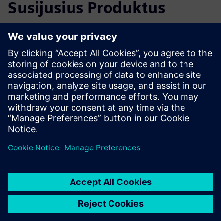
Susijusius Produktus
Papildoma Informacija ir Ištekliai
More information
Išankstinės sąlygos
None