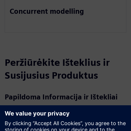
Concurrent modelling
Peržiūrėkite Išteklius ir
Susijusius Produktus
Papildoma Informacija ir Ištekliai
Cameo Connector Flyer
More information
Išankstinės sąlygos