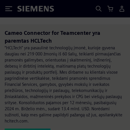
Siemens
Cameo Connector for Teamcenter yra
paremtas HCLTech
“HCLTech” yra pasaulinė technologijų įmonė, kurioje gyvena
daugiau nei 219 000 žmonių iš 60 šalių, teikianti pirmaujančias
pramonės galimybes, orientuotas į skaitmeninį, inžinerinį,
debesų ir dirbtinį intelektą, maitinamą platų technologijų
paslaugų ir produktų portfelį. Mes dirbame su klientais visose
pagrindinėse vertikalėse, teikdami pramonės sprendimus
Financial Services, gamybos, gyvybės mokslų ir sveikatos
priežiūros, technologijų ir paslaugų, telekomunikacijų ir
žiniasklaidos, mažmeninės prekybos ir CPG bei viešųjų paslaugų
srityse. Konsoliduotos pajamos per 12 mėnesių, pasibaigusių
2024 m. Birželio mėn., sudarė 13.4 mlrd. USD. Norėdami
sužinoti, kaip mes galime papildyti pažangą už jus, apsilankykite
hcltech.com.