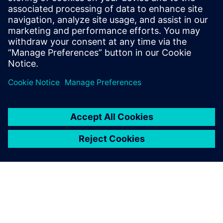
Cameo Systems Modeler
Teamcenter MBSE Gateway
Teamcenter Active Workspace Client