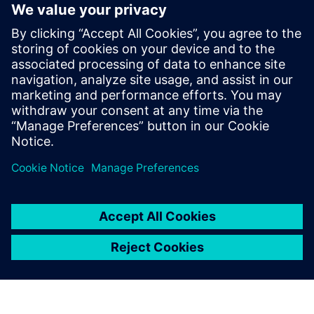
Papildoma Informacija ir Ištekliai
More information
Išankstinės sąlygos
Running ERP system
budget and CFO approval