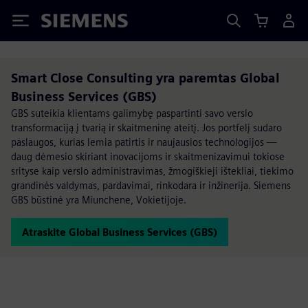
Siemens
Smart Close Consulting yra paremtas Global
Business Services (GBS)
GBS suteikia klientams galimybę paspartinti savo verslo
transformaciją į tvarią ir skaitmeninę ateitį. Jos portfelį sudaro
paslaugos, kurias lemia patirtis ir naujausios technologijos —
daug dėmesio skiriant inovacijoms ir skaitmenizavimui tokiose
srityse kaip verslo administravimas, žmogiškieji ištekliai, tiekimo
grandinės valdymas, pardavimai, rinkodara ir inžinerija. Siemens
GBS būstinė yra Miunchene, Vokietijoje.
Atraskite Global Business Services (GBS)