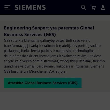
Siemens
Engineering Support yra paremtas Global
Business Services (GBS)
GBS suteikia klientams galimybę paspartinti savo verslo
transformaciją į tvarią ir skaitmeninę ateitį. Jos portfelį sudaro
paslaugos, kurias lemia patirtis ir naujausios technologijos —
daug dėmesio skiriant inovacijoms ir skaitmenizavimui tokiose
srityse kaip verslo administravimas, žmogiškieji ištekliai, tiekimo
grandinės valdymas, pardavimai, rinkodara ir inžinerija. Siemens
GBS būstinė yra Miunchene, Vokietijoje.
Atraskite Global Business Services (GBS)