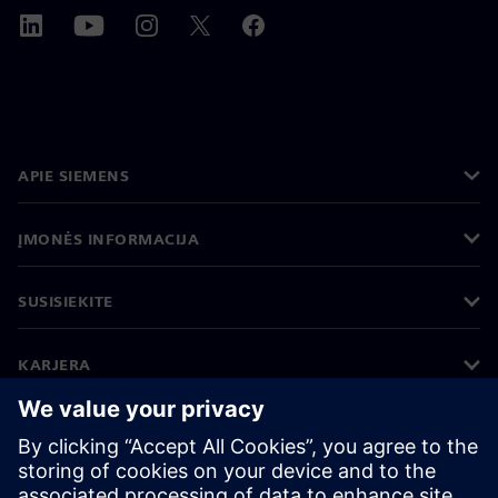
APIE SIEMENS
ĮMONĖS INFORMACIJA
SUSISIEKITE
KARJERA
©
Siemens
2026