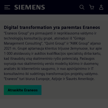
Siemens
Digital transformation yra paremtas Eraneos
“Eraneos Group” yra pirmaujanti ir nepriklausoma valdymo ir
technologijų konsultacijų grupė, atsiradusi iš “Ginkgo
Management Consulting”, “Quint Group” ir “AWK Group” aljanso
2021 m. Grupė aptarnauja klientus trijuose žemynuose, kur apie
1 000 atsidavusių ir aukštos kvalifikacijos specialistų dirba kartu,
kad išnaudotų visą skaitmeninio ryšio potencialą. Paslaugos
svyruoja nuo skaitmeninių verslo modelių kūrimo ir duomenų
analizės iki kibernetinio saugumo, ir nuo apsirūpinimo ir IT
konsultavimo iki sudėtingų transformacijos projektų valdymo.
“Eraneos” turi biurus Europoje, Azijoje ir Šiaurės Amerikoje.
Atraskite Eraneos