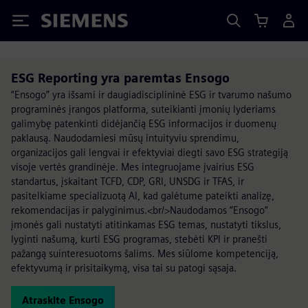
Siemens
ESG Reporting yra paremtas Ensogo
“Ensogo” yra išsami ir daugiadisciplininė ESG ir tvarumo našumo
programinės įrangos platforma, suteikianti įmonių lyderiams
galimybę patenkinti didėjančią ESG informacijos ir duomenų
paklausą. Naudodamiesi mūsų intuityviu sprendimu,
organizacijos gali lengvai ir efektyviai diegti savo ESG strategiją
visoje vertės grandinėje. Mes integruojame įvairius ESG
standartus, įskaitant TCFD, CDP, GRI, UNSDG ir TFAS, ir
pasitelkiame specializuotą AI, kad galėtume pateikti analizę,
rekomendacijas ir palyginimus.<br/>Naudodamos “Ensogo”
įmonės gali nustatyti atitinkamas ESG temas, nustatyti tikslus,
lyginti našumą, kurti ESG programas, stebėti KPI ir pranešti
pažangą suinteresuotoms šalims. Mes siūlome kompetenciją,
efektyvumą ir prisitaikymą, visa tai su patogi sąsaja.
Atraskite Ensogo