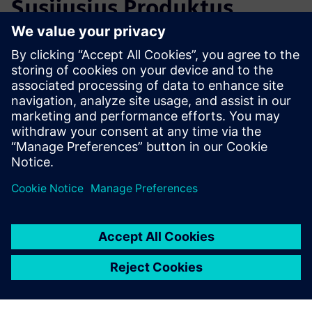
Susijusius Produktus
Papildoma Informacija ir Ištekliai
ESG Reporting
Išankstinės sąlygos