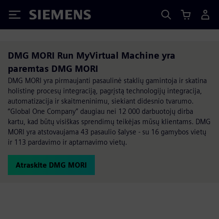
Siemens
DMG MORI Run MyVirtual Machine yra
paremtas DMG MORI
DMG MORI yra pirmaujanti pasaulinė staklių gamintoja ir skatina
holistinę procesų integraciją, pagrįstą technologijų integracija,
automatizacija ir skaitmeninimu, siekiant didesnio tvarumo.
“Global One Company” daugiau nei 12 000 darbuotojų dirba
kartu, kad būtų visiškas sprendimų teikėjas mūsų klientams. DMG
MORI yra atstovaujama 43 pasaulio šalyse - su 16 gamybos vietų
ir 113 pardavimo ir aptarnavimo vietų.
Atraskite DMG MORI