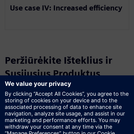
Use case IV: Increased efficiency
Peržiūrėkite Išteklius ir
Susijusius Produktus
Papildoma Informacija ir Ištekliai
DMG MORI Store
Išankstinės sąlygos