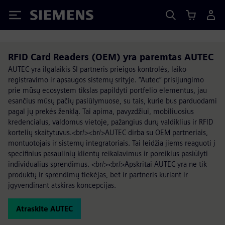
Siemens
RFID Card Readers (OEM) yra paremtas AUTEC
AUTEC yra ilgalaikis SI partneris prieigos kontrolės, laiko
registravimo ir apsaugos sistemų srityje. “Autec” prisijungimo
prie mūsų ecosystem tikslas papildyti portfelio elementus, jau
esančius mūsų pačių pasiūlymuose, su tais, kurie bus parduodami
pagal jų prekės ženklą. Tai apima, pavyzdžiui, mobiliuosius
kredencialus, valdomus vietoje, pažangius durų valdiklius ir RFID
kortelių skaitytuvus.<br/><br/>AUTEC dirba su OEM partneriais,
montuotojais ir sistemų integratoriais. Tai leidžia jiems reaguoti į
specifinius pasaulinių klientų reikalavimus ir poreikius pasiūlyti
individualius sprendimus. <br/><br/>Apskritai AUTEC yra ne tik
produktų ir sprendimų tiekėjas, bet ir partneris kuriant ir
įgyvendinant atskiras koncepcijas.
Atraskite AUTEC