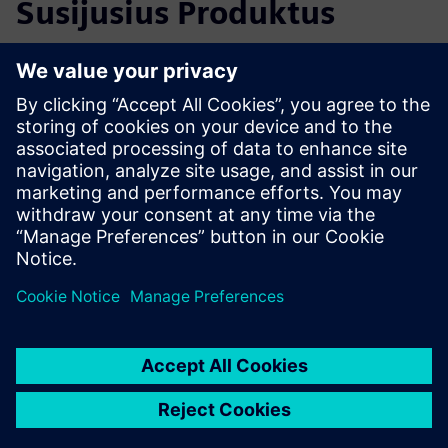
Susijusius Produktus
Papildoma Informacija ir Ištekliai
Website: AUTEC
Website: Card Readers
Išankstinės sąlygos