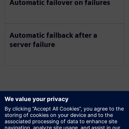
Automatic failover on failures
Automatic failback after a
server failure
Peržiūrėkite Išteklius ir
Susijusius Produktus
Išankstinės sąlygos