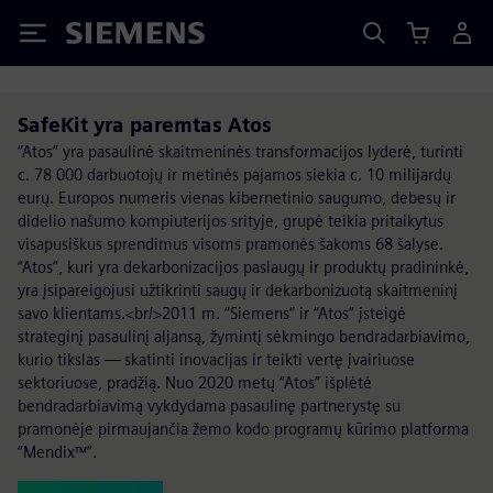
Siemens
SafeKit yra paremtas Atos
“Atos” yra pasaulinė skaitmeninės transformacijos lyderė, turinti
c. 78 000 darbuotojų ir metinės pajamos siekia c. 10 milijardų
eurų. Europos numeris vienas kibernetinio saugumo, debesų ir
didelio našumo kompiuterijos srityje, grupė teikia pritaikytus
visapusiškus sprendimus visoms pramonės šakoms 68 šalyse.
“Atos”, kuri yra dekarbonizacijos paslaugų ir produktų pradininkė,
yra įsipareigojusi užtikrinti saugų ir dekarbonizuotą skaitmeninį
savo klientams.<br/>2011 m. “Siemens” ir “Atos” įsteigė
strateginį pasaulinį aljansą, žymintį sėkmingo bendradarbiavimo,
kurio tikslas — skatinti inovacijas ir teikti vertę įvairiuose
sektoriuose, pradžią. Nuo 2020 metų “Atos” išplėtė
bendradarbiavimą vykdydama pasaulinę partnerystę su
pramonėje pirmaujančia žemo kodo programų kūrimo platforma
“Mendix™”.