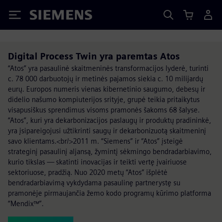
Siemens
Digital Process Twin yra paremtas Atos
“Atos” yra pasaulinė skaitmeninės transformacijos lyderė, turinti
c. 78 000 darbuotojų ir metinės pajamos siekia c. 10 milijardų
eurų. Europos numeris vienas kibernetinio saugumo, debesų ir
didelio našumo kompiuterijos srityje, grupė teikia pritaikytus
visapusiškus sprendimus visoms pramonės šakoms 68 šalyse.
“Atos”, kuri yra dekarbonizacijos paslaugų ir produktų pradininkė,
yra įsipareigojusi užtikrinti saugų ir dekarbonizuotą skaitmeninį
savo klientams.<br/>2011 m. “Siemens” ir “Atos” įsteigė
strateginį pasaulinį aljansą, žymintį sėkmingo bendradarbiavimo,
kurio tikslas — skatinti inovacijas ir teikti vertę įvairiuose
sektoriuose, pradžią. Nuo 2020 metų “Atos” išplėtė
bendradarbiavimą vykdydama pasaulinę partnerystę su
pramonėje pirmaujančia žemo kodo programų kūrimo platforma
“Mendix™”.