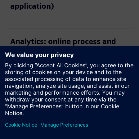
application)
Analytics: online process and
control model
IoT / analytics platform