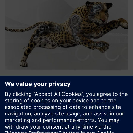
Uptime HARVEST
Skaitmeniniai sprendimai - aptikti blogėjimą ir blogėjantį
našumą ir sukelti patikrinimo, techninės priežiūros ar
remonto tvarką, kad būtų išvengta eksploatuojamų
gedimų. - Pateikite diagnostikos informaciją techninei
priežiūrai i...
Sužinokite daugiau