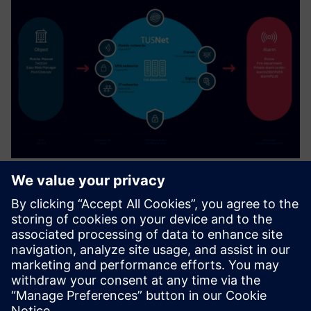
alarmNET - Alarm Transmission
Service
AlarmNet yra SaaS, skirtas EN sertifikuotam signalizacijos
perdavimui iš gaisro ir įsibrovėlių signalizacijos sistemų į
ugniagesių komandas, policiją ir privačius valdymo centrus.
Sužinokite daugiau