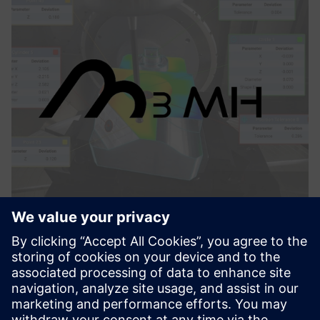
M3MH
M3MH pasižymi trimis pagrindinėmis funkcijomis,
leidžiančiomis maksimaliai padidinti apdirbimo centrų
našumą: mašinų patikra, dalių nustatymas ir pakartotinis
derinimas bei matavimas procese.