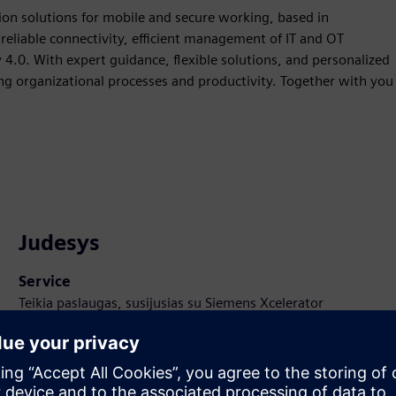
ion solutions for mobile and secure working, based in
reliable connectivity, efficient management of IT and OT
 4.0. With expert guidance, flexible solutions, and personalized
ing organizational processes and productivity. Together with you
Judesys
Service
Teikia paslaugas, susijusias su Siemens Xcelerator
produktu (-ais) / sprendiniu (-iais), padedančiais klientui jį
(-juos) įdiegti, integruoti, eksploatuoti ar palaikyti