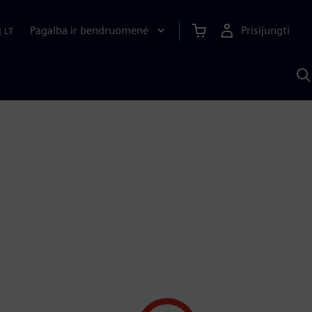
Pagalba ir bendruomenė
Prisijungti
|
LT
P
n
S
D