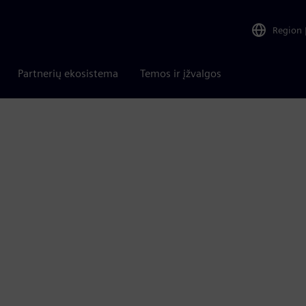
Region
Partnerių ekosistema
Temos ir įžvalgos