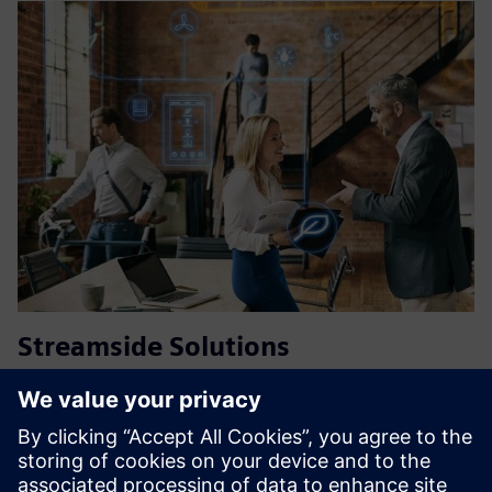
Streamside Solutions
Events2HVAC™
Šildydami ir vėsindami patalpas tik tada, kai jie numatyti,
įrenginiai gali žymiai sumažinti energijos naudojimą ir
sutaupyti pinigų. Išankstiniai paleidimo nustatymai