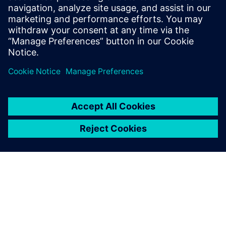
užtikrina, kad kambariai būtų patogūs, kai prasideda
įvykiai; ...
Sužinokite daugiau