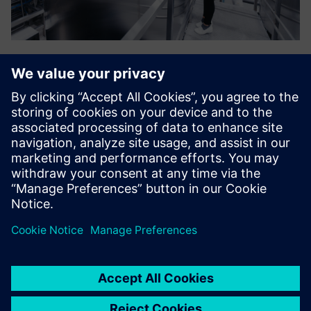
Process control and batch
Mes palaikome savo klientus planuojant, projektuojant,
paleidžiant, kvalifikuojant ir prižiūrint SIEMENS procesų
valdymo sistemas, taip pat diegiame receptais pagrįstas
sistemas pagal ISA S-88 (IEC 61512). Mūsų tikslas yra
suteikt...
Sužinokite daugiau