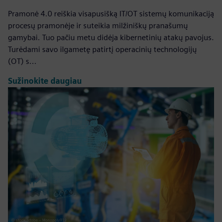
Pramonė 4.0 reiškia visapusišką IT/OT sistemų komunikaciją
procesų pramonėje ir suteikia milžiniškų pranašumų
gamybai. Tuo pačiu metu didėja kibernetinių atakų pavojus.
Turėdami savo ilgametę patirtį operacinių technologijų
(OT) s...
Sužinokite daugiau