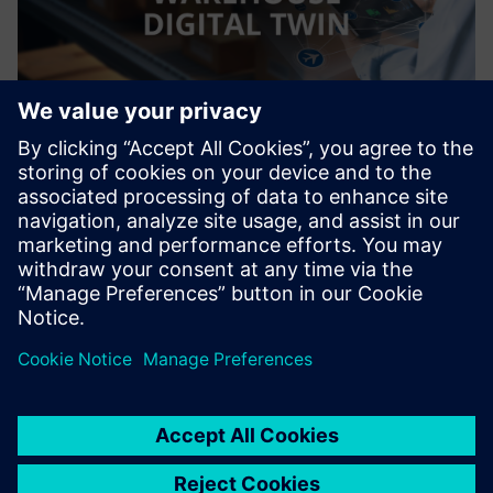
Warehouse Digital Twin
SoftServe “Warehouse Digital Twin” sprendimas leidžia
virtualiai kurti, eksploatuoti ir pertvarkyti sandėlį - be
fizinių bandymų rizikos
Sužinokite daugiau