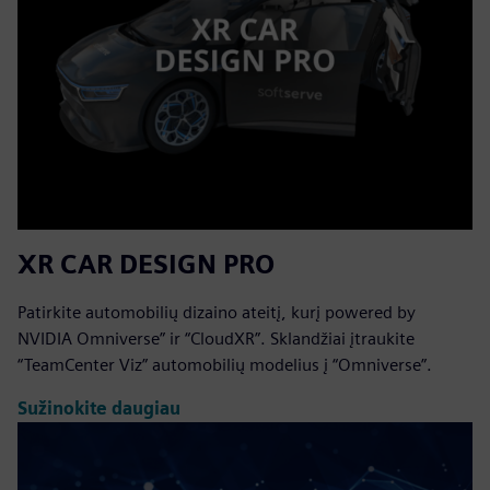
XR CAR DESIGN PRO
Patirkite automobilių dizaino ateitį, kurį powered by
NVIDIA Omniverse” ir “CloudXR”. Sklandžiai įtraukite
“TeamCenter Viz” automobilių modelius į “Omniverse”.
Sužinokite daugiau